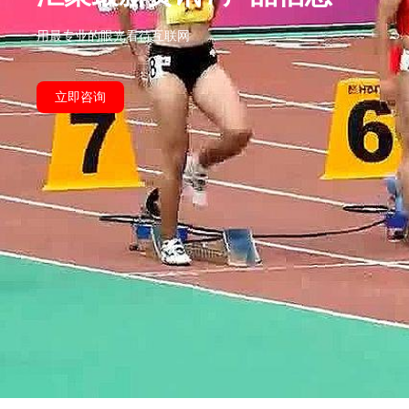
用最专业的眼光看待互联网
立即咨询