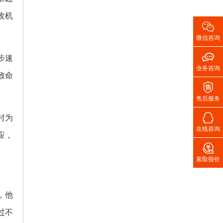
攻机

微信咨询

步速
业务咨询
致命

售后服务

时为
在线咨询
应，

索取报价
，他
过不