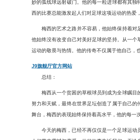
妙的弧线球远射破门。他的每一粒进球都有其独
西的比赛总能激发起人们对足球这项运动的热爱
梅西的艺术之路并不容易，他始终保持着对
他始终没有改变自己对美好足球的坚持。从一个
运动的敬畏与热情。他的传奇不仅属于他自己，
J9旗舰厅官方网站
总结：
梅西从一个贫困的草根球员到成为全球瞩目
努力和天赋，最终在世界足坛创造了属于自己的
舞台，梅西的表现始终保持着高水平，他的每一
今天的梅西，已经不再仅仅是一个足球运动