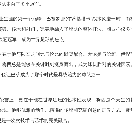
球队走向了多个冠军。
职业生涯的第一个巅峰。巴塞罗那的“蒂基塔卡”战术风靡一时，而
突破、传球和射门，完美地融入了球队的整体打法。梅西不仅多
了欧冠冠军，成为世界足球的焦点。
更在于他与队友之间无与伦比的默契配合。无论是与哈维、伊涅
，梅西总是能够在关键时刻挺身而出，成为球队胜利的关键因素
，也让巴萨成为了那个时代最具统治力的球队之一。
荣誉上，更在于他在世界足坛的艺术性表现。梅西是个天生的
展现。他那优雅的动作、精准的传球和充满创意的进攻方式，常
更是一次次技术与艺术的完美融合。