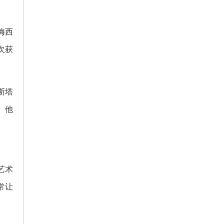
梅西
次获
斯塔
。他
艺术
常让