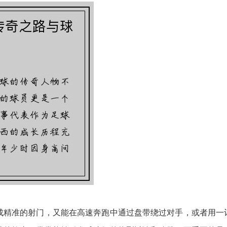
成精准的射门，又能在高速奔跑中通过盘带绕过对手，或者用一