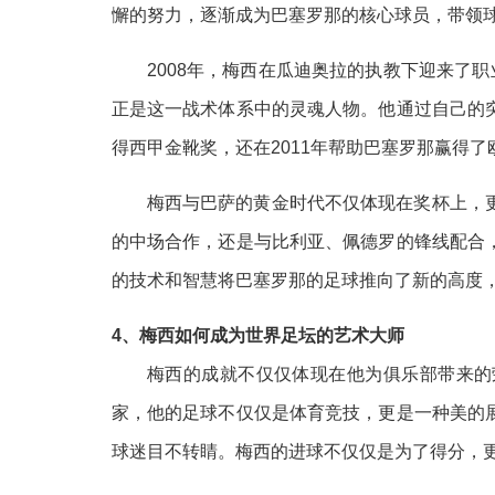
懈的努力，逐渐成为巴塞罗那的核心球员，带领
2008年，梅西在瓜迪奥拉的执教下迎来了
正是这一战术体系中的灵魂人物。他通过自己的
得西甲金靴奖，还在2011年帮助巴塞罗那赢得
梅西与巴萨的黄金时代不仅体现在奖杯上，
的中场合作，还是与比利亚、佩德罗的锋线配合
的技术和智慧将巴塞罗那的足球推向了新的高度
4、梅西如何成为世界足坛的艺术大师
梅西的成就不仅仅体现在他为俱乐部带来的
家，他的足球不仅仅是体育竞技，更是一种美的
球迷目不转睛。梅西的进球不仅仅是为了得分，