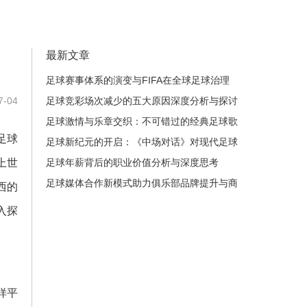
最新文章
足球赛事体系的演变与FIFA在全球足球治理
-04
中的核心作用分析
足球竞彩场次减少的五大原因深度分析与探讨
足球激情与乐章交织：不可错过的经典足球歌
足球
曲合集
足球新纪元的开启：《中场对话》对现代足球
上世
发展的深远影响解析
足球年薪背后的职业价值分析与深度思考
足球媒体合作新模式助力俱乐部品牌提升与商
西的
业收益增长
入探
样平