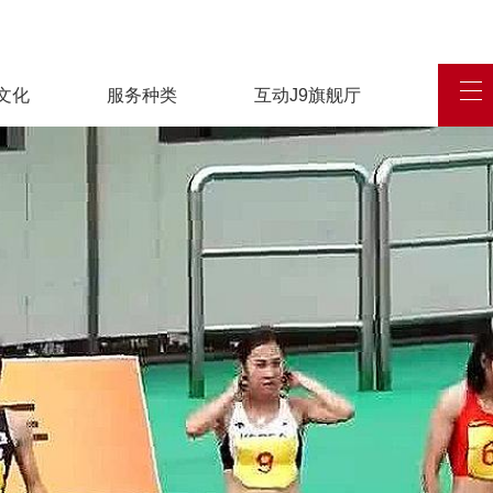
文化
服务种类
互动J9旗舰厅