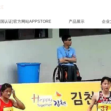
国认证)官方网站APPSTORE
产品展示
企业