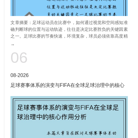
文章摘要：足球运动员在比赛中，如何通过视觉和空间感知准
确判断球的位置与运动轨迹，往往是决定比赛胜负的关键因素
之一。足球比赛的节奏快速，环境复杂，球员必须依靠高度精
准的感官反应来做出决策。这不仅仅依赖于...
→
06
08-2026
足球赛事体系的演变与FIFA在全球足球治理中的核心
作用分析