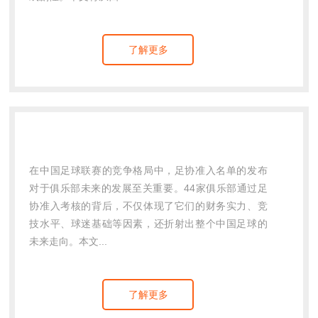
了解更多
在中国足球联赛的竞争格局中，足协准入名单的发布
对于俱乐部未来的发展至关重要。44家俱乐部通过足
协准入考核的背后，不仅体现了它们的财务实力、竞
技水平、球迷基础等因素，还折射出整个中国足球的
未来走向。本文...
了解更多