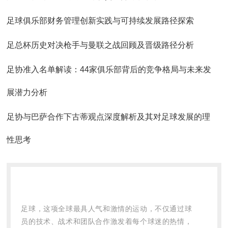
足球俱乐部财务管理创新实践与可持续发展路径探索
足总杯历史对决枪手与曼联之战回顾及晋级路径分析
足协准入名单解读：44家俱乐部背后的竞争格局与未来发
展潜力分析
足协与巴萨合作下古蒂观点深度解析及其对足球发展的理
性思考
足球，这项全球最具人气和激情的运动，不仅通过球
员的技术、战术和团队合作激发着每个球迷的热情，