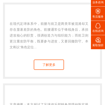
业务咨询

售后服务
在现代足球体系中，前腰与前卫是两类常被混淆却又

存在显著差异的角色。前腰通常位于锋线身后，承担
在线咨询
进攻核心的职责，强调创造力与组织能力；而前卫则

更注重攻防平衡，既要参与进攻，又要回撤防守。本
索取报价
文将以“角色定位...
了解更多
文章摘要：本文探讨了足球俱乐部财务管理创新实践