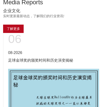
Media Reports
企业文化
实时更新最新动志，了解我们的行业资讯!
了解更多
06
08-2026
足球金球奖的颁奖时间和历史演变揭秘