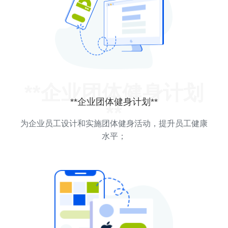
**企业团体健身计划
**企业团体健身计划**
**
为企业员工设计和实施团体健身活动，提升员工健康
水平；