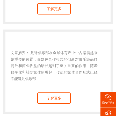
了解更多
文章摘要： 足球俱乐部在全球体育产业中占据着越来
越重要的位置，而媒体合作模式的创新对俱乐部品牌
提升和商业收益的增长起到了至关重要的作用。随着
数字化和社交媒体的崛起，传统的媒体合作形式已经
不能满足俱乐部...

了解更多
微信咨询
