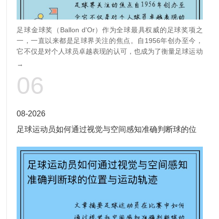
足球金球奖（Ballon d'Or）作为全球最具权威的足球奖项之
一，一直以来都是足球界关注的焦点。自1956年创办至今，
它不仅是对个人球员卓越表现的认可，也成为了衡量足球运动
发展趋势的重要标尺。金球奖...
→
06
08-2026
足球运动员如何通过视觉与空间感知准确判断球的位
置与运动轨迹