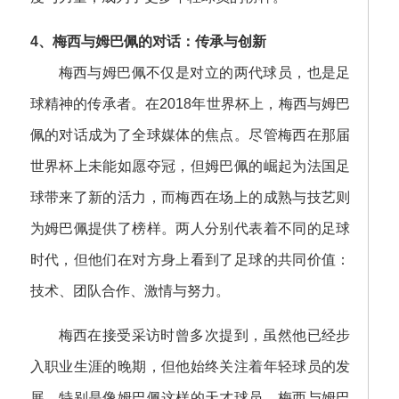
4、梅西与姆巴佩的对话：传承与创新
梅西与姆巴佩不仅是对立的两代球员，也是足
球精神的传承者。在2018年世界杯上，梅西与姆巴
佩的对话成为了全球媒体的焦点。尽管梅西在那届
世界杯上未能如愿夺冠，但姆巴佩的崛起为法国足
球带来了新的活力，而梅西在场上的成熟与技艺则
为姆巴佩提供了榜样。两人分别代表着不同的足球
时代，但他们在对方身上看到了足球的共同价值：
技术、团队合作、激情与努力。
梅西在接受采访时曾多次提到，虽然他已经步
入职业生涯的晚期，但他始终关注着年轻球员的发
展，特别是像姆巴佩这样的天才球员。梅西与姆巴