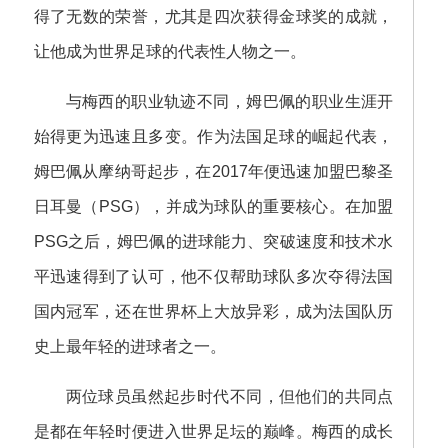
得了无数的荣誉，尤其是四次获得金球奖的成就，
让他成为世界足球的代表性人物之一。
与梅西的职业轨迹不同，姆巴佩的职业生涯开
始得更为迅速且多变。作为法国足球的崛起代表，
姆巴佩从摩纳哥起步，在2017年便迅速加盟巴黎圣
日耳曼（PSG），并成为球队的重要核心。在加盟
PSG之后，姆巴佩的进球能力、突破速度和技术水
平迅速得到了认可，他不仅帮助球队多次夺得法国
国内冠军，还在世界杯上大放异彩，成为法国队历
史上最年轻的进球者之一。
两位球员虽然起步时代不同，但他们的共同点
是都在年轻时便进入世界足坛的巅峰。梅西的成长