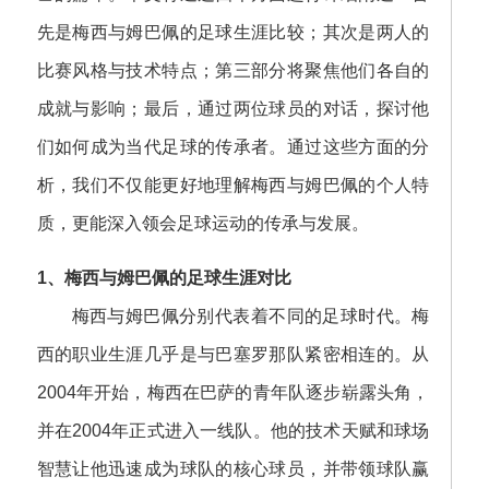
先是梅西与姆巴佩的足球生涯比较；其次是两人的
比赛风格与技术特点；第三部分将聚焦他们各自的
成就与影响；最后，通过两位球员的对话，探讨他
们如何成为当代足球的传承者。通过这些方面的分
析，我们不仅能更好地理解梅西与姆巴佩的个人特
质，更能深入领会足球运动的传承与发展。
1、梅西与姆巴佩的足球生涯对比
梅西与姆巴佩分别代表着不同的足球时代。梅
西的职业生涯几乎是与巴塞罗那队紧密相连的。从
2004年开始，梅西在巴萨的青年队逐步崭露头角，
并在2004年正式进入一线队。他的技术天赋和球场
智慧让他迅速成为球队的核心球员，并带领球队赢