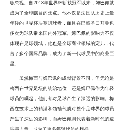
容忽视。自2018年世界杯斩获冠军以来，姆巴佩就
成为了全球瞩目的焦点。他不仅是法国队历史上最
年轻的世界杯决赛进球者，而且在巴黎圣日耳曼也
多次为球队带来国内外冠军。姆巴佩的影响力不仅
体现在足球领域，他也是全球商业领域的宠儿，代
言了多个国际品牌，成为了新一代球员中的商业巨
星。
虽然梅西与姆巴佩的成就背景不同，但无论是
梅西在世界足坛的统治地位，还是姆巴佩作为年轻
球员的崛起，他们都对足球产生了深远的影响。梅
西在技术上的精湛和领袖气质对整个足球界的球员
产生了深远的影响，而姆巴佩则代表着新时代的速
度与力量，成为了更多年轻球员的榜样。