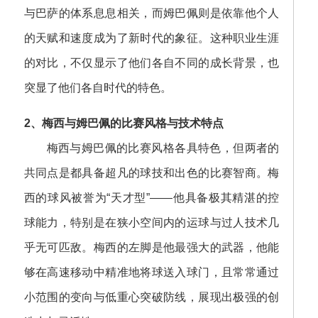
与巴萨的体系息息相关，而姆巴佩则是依靠他个人
的天赋和速度成为了新时代的象征。这种职业生涯
的对比，不仅显示了他们各自不同的成长背景，也
突显了他们各自时代的特色。
2、梅西与姆巴佩的比赛风格与技术特点
梅西与姆巴佩的比赛风格各具特色，但两者的
共同点是都具备超凡的球技和出色的比赛智商。梅
西的球风被誉为“天才型”——他具备极其精湛的控
球能力，特别是在狭小空间内的运球与过人技术几
乎无可匹敌。梅西的左脚是他最强大的武器，他能
够在高速移动中精准地将球送入球门，且常常通过
小范围的变向与低重心突破防线，展现出极强的创