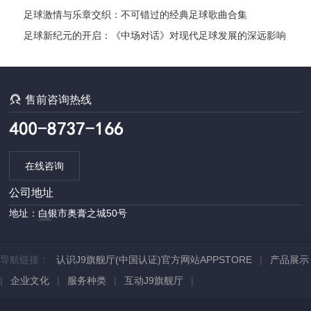
足球激情与乐章交织：不可错过的经典足球歌曲合集
足球新纪元的开启：《中场对话》对现代足球发展的深远影响
解析

售前咨询热线
在线咨询
公司地址
地址：白银市奥膏之城50号
导航链接：
认识J9旗舰厅(中国认证)官方网站APPSTORE
|
产品展示
|
企业文化
|
服务种类
|
互动J9旗舰厅
|