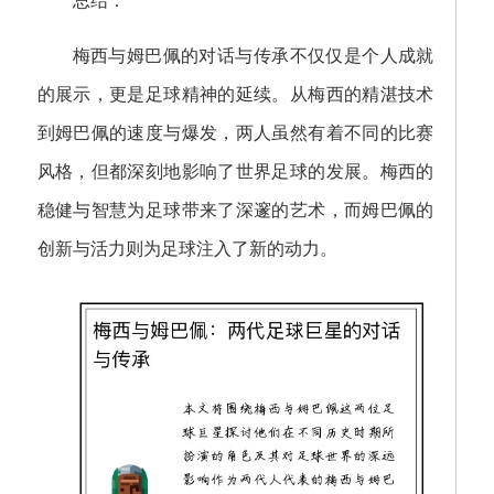
总结：
梅西与姆巴佩的对话与传承不仅仅是个人成就
的展示，更是足球精神的延续。从梅西的精湛技术
到姆巴佩的速度与爆发，两人虽然有着不同的比赛
风格，但都深刻地影响了世界足球的发展。梅西的
稳健与智慧为足球带来了深邃的艺术，而姆巴佩的
创新与活力则为足球注入了新的动力。