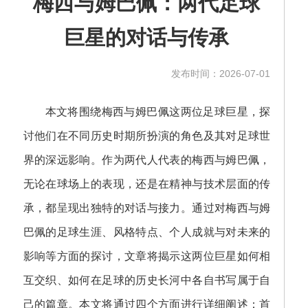
梅西与姆巴佩：两代足球
巨星的对话与传承
发布时间：2026-07-01
本文将围绕梅西与姆巴佩这两位足球巨星，探
讨他们在不同历史时期所扮演的角色及其对足球世
界的深远影响。作为两代人代表的梅西与姆巴佩，
无论在球场上的表现，还是在精神与技术层面的传
承，都呈现出独特的对话与接力。通过对梅西与姆
巴佩的足球生涯、风格特点、个人成就与对未来的
影响等方面的探讨，文章将揭示这两位巨星如何相
互交织、如何在足球的历史长河中各自书写属于自
己的篇章。本文将通过四个方面进行详细阐述：首