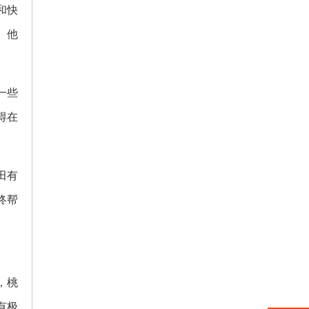
和快
。他
一些
得在
田有
终帮
，桃
有极