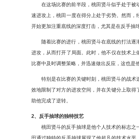
在这场比赛的前半段，桃田贤斗似乎处于被
速进攻上，桃田一度在得分上处于劣势。然而，
开始更加注重底线的深度打击，尤其是在反手抽
随着比赛的进行，桃田贤斗在底线的打法逐
进攻，从而打开了局面。此时，他不仅在技术上
比赛中及时调整策略，并迅速做出反应，这也是
特别是在比赛的关键时刻，桃田贤斗的战术
效地限制了对方的进攻空间，并在关键分上取得
助他完成了逆转。
2、反手抽球的独特技艺
桃田贤斗的反手抽球是他个人技术的标志之
田通过独特的反手抽球展现了他超凡的技术水平