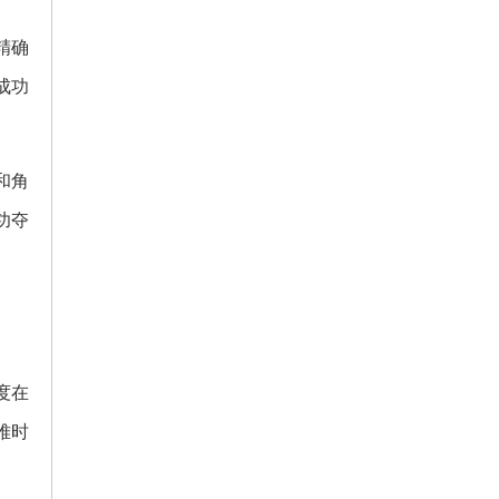
精确
成功
和角
功夺
度在
难时