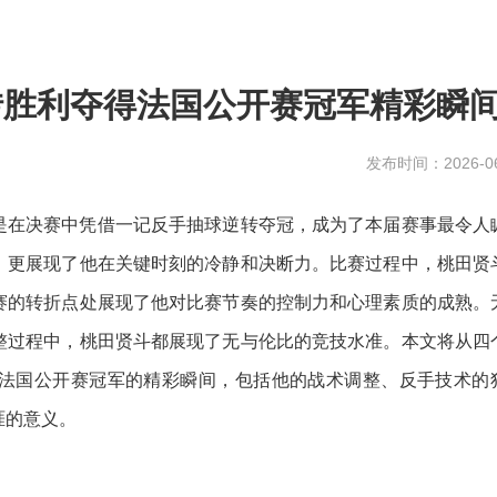
转胜利夺得法国公开赛冠军精彩瞬
发布时间：2026-06
是在决赛中凭借一记反手抽球逆转夺冠，成为了本届赛事最令人
，更展现了他在关键时刻的冷静和决断力。比赛过程中，桃田贤
赛的转折点处展现了他对比赛节奏的控制力和心理素质的成熟。
整过程中，桃田贤斗都展现了无与伦比的竞技水准。本文将从四
法国公开赛冠军的精彩瞬间，包括他的战术调整、反手技术的
涯的意义。