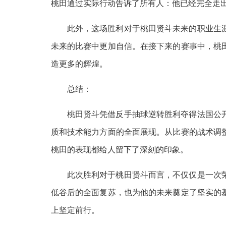
桃田通过实际行动告诉了所有人：他已经完全走
此外，这场胜利对于桃田贤斗未来的职业生
未来的比赛中更加自信。在接下来的赛事中，桃
造更多的辉煌。
总结：
桃田贤斗凭借反手抽球逆转胜利夺得法国公
质和技术能力方面的全面展现。从比赛的战术调
桃田的表现都给人留下了深刻的印象。
此次胜利对于桃田贤斗而言，不仅仅是一次
低谷后的全面复苏，也为他的未来奠定了坚实的
上坚定前行。