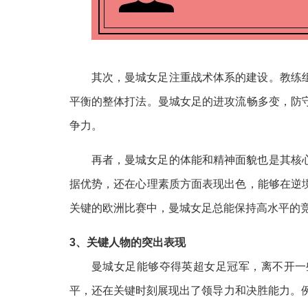
其次，曼城女足注重战术体系的建设。教练
平衡的整体打法。曼城女足的进攻流畅多变，防
争力。
再者，曼城女足的体能和精神面貌也是其核
据优势，还在心理素质方面表现出色，能够在逆
关键的欧洲比赛中，曼城女足总能保持高水平的
3、关键人物的突出表现
曼城女足能够夺得英超女足冠军，离不开一
平，还在关键时刻展现出了领导力和决胜能力。例如，曼