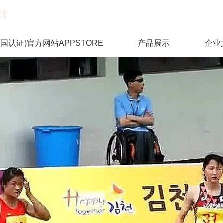
国认证)官方网站APPSTORE
产品展示
企业