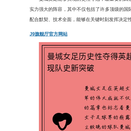
实力强大的阵容，其中不仅包括了许多顶级的国
配合默契、技术全面，能够在关键时刻发挥决定
J9旗舰厅官方网站