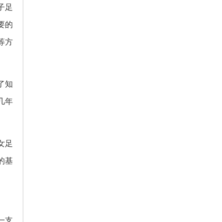
子足
要的
等方
了知
几年
女足
的基
一支