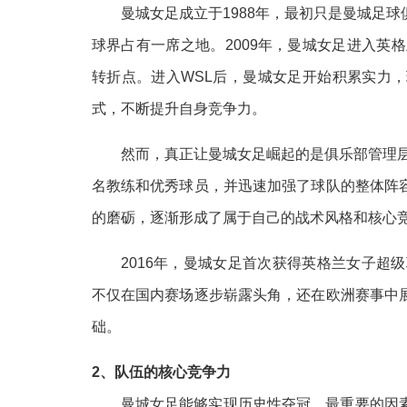
曼城女足成立于1988年，最初只是曼城足
球界占有一席之地。2009年，曼城女足进入英
转折点。进入WSL后，曼城女足开始积累实力
式，不断提升自身竞争力。
然而，真正让曼城女足崛起的是俱乐部管理层
名教练和优秀球员，并迅速加强了球队的整体阵
的磨砺，逐渐形成了属于自己的战术风格和核心
2016年，曼城女足首次获得英格兰女子超
不仅在国内赛场逐步崭露头角，还在欧洲赛事中
础。
2、队伍的核心竞争力
曼城女足能够实现历史性夺冠，最重要的因