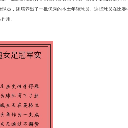
际球员，还培养出了一批优秀的本土年轻球员。这些球员在比赛
性作用。