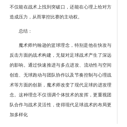
不仅能在战术上找到突破口，还能在心理上给对方
造成压力，从而掌控比赛的主动权。
总结：
魔术师约翰逊的篮球理念，特别是他在快攻与
反击方面的战术构建，无疑对足球战术产生了深远
的影响。通过快速推进与多点进攻、流动性与空间
创造、无球跑动与团队协作以及节奏控制与心理战
术等方面的创新，魔术师改变了现代足球的进攻理
念。这种理念不仅强调个体技术的发挥，更重视团
队合作与战术灵活性，使得现代足球战术的布局更
加多样化