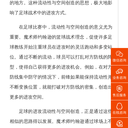
的地方。这种流动性与空间创造的思想，极大地影
响了足球战术中的进攻方式。
在足球比赛中，流动性与空间创造的意义尤为
重要。魔术师约翰逊的篮球战术理念，促使许多足
球教练开始注重球员在进攻时的灵活跑动和多变站

位。通过不断的流动，球员可以打乱对方防线的阵
微信咨询
型，使得自己获得更多的进攻机会。例如，在对方

防线集中防守的情况下，前锋如果能保持流动性并
业务咨询
不断变换位置，就能打破对方防线的密集，创造出

售后服务
更多的进攻空间。

足球的进攻流动性与空间创造，正是通过这些
在线咨询
相似的思路得以发展。魔术师约翰逊通过球场上不
