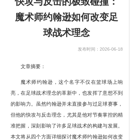
快攻与反击的极致碰撞：
魔术师约翰逊如何改变足
球战术理念
发布时间：2026-06-18
文章摘要：
魔术师约翰逊，这个名字不仅在篮球场上响
亮，在足球战术理念的革新中，也发挥了意想不到
的影响力。虽然约翰逊并未直接参与过足球赛事，
但他的快攻与反击理念，尤其是他对节奏掌控的精
准把握，深刻影响了许多足球战术的构建与发展。
本文将从四个方面详细探讨魔术师约翰逊如何改变