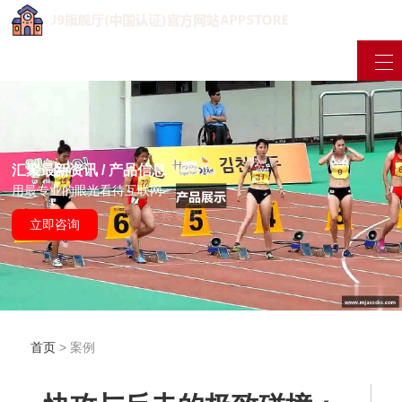
汇聚最新资讯 / 产品信息
用最专业的眼光看待互联网
立即咨询
首页
> 案例