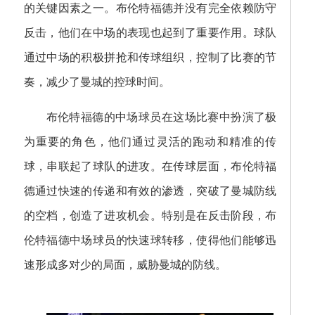
的关键因素之一。布伦特福德并没有完全依赖防守
反击，他们在中场的表现也起到了重要作用。球队
通过中场的积极拼抢和传球组织，控制了比赛的节
奏，减少了曼城的控球时间。
布伦特福德的中场球员在这场比赛中扮演了极
为重要的角色，他们通过灵活的跑动和精准的传
球，串联起了球队的进攻。在传球层面，布伦特福
德通过快速的传递和有效的渗透，突破了曼城防线
的空档，创造了进攻机会。特别是在反击阶段，布
伦特福德中场球员的快速球转移，使得他们能够迅
速形成多对少的局面，威胁曼城的防线。