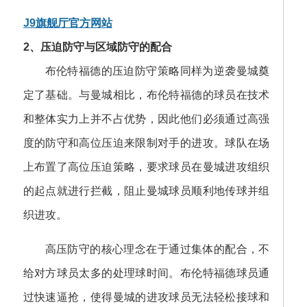
J9旗舰厅官方网站
2、压迫防守与区域防守的配合
布伦特福德的压迫防守策略同样为逆袭曼城奠
定了基础。与曼城相比，布伦特福德的球员在技术
和整体实力上并不占优势，因此他们必须通过高强
度的防守和高位压迫来限制对手的进攻。球队在场
上布置了高位压迫策略，要求球员在曼城进攻组织
的起点就进行拦截，阻止曼城球员顺利地传球并组
织进攻。
高压防守的核心理念在于通过集体的配合，不
给对方球员太多的处理球时间。布伦特福德球员通
过快速逼抢，使得曼城的进攻球员无法轻松接球和