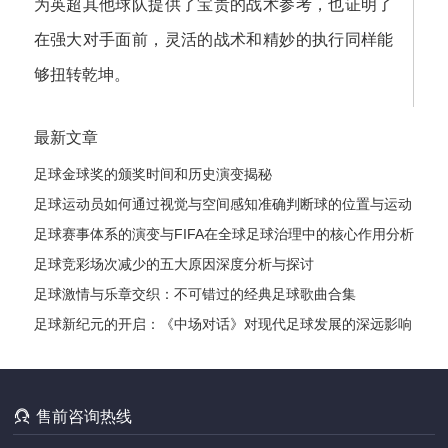
为英超其他球队提供了宝贵的战术参考，也证明了
在强大对手面前，灵活的战术和精妙的执行同样能
够扭转乾坤。
最新文章
足球金球奖的颁奖时间和历史演变揭秘
足球运动员如何通过视觉与空间感知准确判断球的位置与运动
轨迹
足球赛事体系的演变与FIFA在全球足球治理中的核心作用分析
足球竞彩场次减少的五大原因深度分析与探讨
足球激情与乐章交织：不可错过的经典足球歌曲合集
足球新纪元的开启：《中场对话》对现代足球发展的深远影响
解析

售前咨询热线