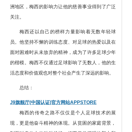
洲地区，梅西的影响力让他的慈善事业得到了广泛
关注。
梅西还以自己的榜样力量影响着无数年轻球
员。他坚持不懈的训练态度、对足球的热爱以及在
面对困难时从未放弃的精神，成为了许多足球少年
的楷模。梅西不仅通过足球影响了无数人，他的生
活态度和价值观也对整个社会产生了深远的影响。
总结：
J9旗舰厅(中国认证)官方网站APPSTORE
梅西的传奇之路不仅仅是个人足球技术的展
现，更是他奋斗精神的体现。从贫困的家庭背景，