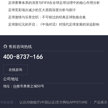
轨迹
足球赛事体系的演变与FIFA在全球足球治理中的核心作用分析
足球竞彩场次减少的五大原因深度分析与探讨
足球激情与乐章交织：不可错过的经典足球歌曲合集
足球新纪元的开启：《中场对话》对现代足球发展的深远影响
解析

售前咨询热线
在线咨询
公司地址
地址：白银市奥膏之城50号
导航链接：
认识J9旗舰厅(中国认证)官方网站APPSTORE
|
产品展示