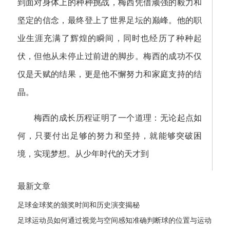
到面对身体上的种种挑战，梅西凭借顽强的毅力和
坚定的信念，最终登上了世界足坛的巅峰。他的职
业生涯充满了辉煌的瞬间，同时也经历了种种起
伏，但他从未停止过前进的脚步。梅西的成功不仅
仅是天赋的结果，更是他不懈努力和家庭支持的结
晶。
梅西的成长历程证明了一个道理：无论起点如
何，只要付出足够的努力和坚持，就能够突破困
境，实现梦想。从少年时代的天才到
最新文章
足球金球奖的颁奖时间和历史演变揭秘
足球运动员如何通过视觉与空间感知准确判断球的位置与运动