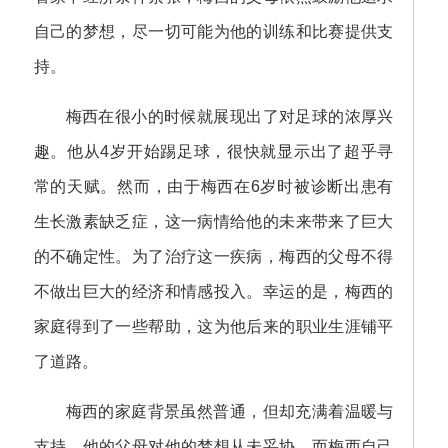
自己的梦想，尽一切可能为他的训练和比赛提供支
持。
梅西在很小的时候就展现出了对足球的浓厚兴
趣。他从4岁开始踢足球，很快就显示出了超乎寻
常的天赋。然而，由于梅西在6岁时被诊断出患有
生长激素缺乏症，这一病情给他的未来带来了巨大
的不确定性。为了治疗这一疾病，梅西的父母不得
不做出巨大的经济和情感投入。幸运的是，梅西的
家庭得到了一些帮助，这为他后来的职业生涯铺平
了道路。
梅西的家庭背景虽然普通，但却充满着温暖与
支持。他的父母对他的梦想从未妥协，而梅西自己