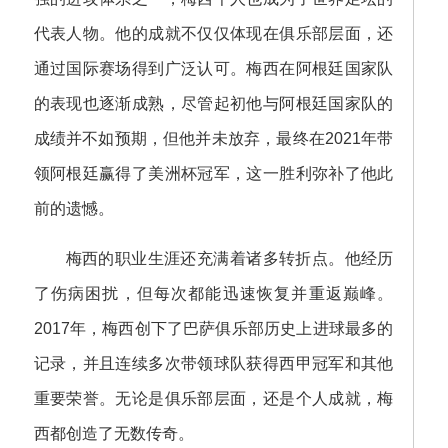
代表人物。他的成就不仅仅体现在俱乐部层面，还
通过国际赛场得到广泛认可。梅西在阿根廷国家队
的表现也逐渐成熟，尽管起初他与阿根廷国家队的
成绩并不如预期，但他并未放弃，最终在2021年带
领阿根廷赢得了美洲杯冠军，这一胜利弥补了他此
前的遗憾。
梅西的职业生涯还充满着诸多转折点。他经历
了伤病困扰，但每次都能迅速恢复并重返巅峰。
2017年，梅西创下了巴萨俱乐部历史上进球最多的
记录，并且连续多次带领球队获得西甲冠军和其他
重要荣誉。无论是俱乐部层面，还是个人成就，梅
西都创造了无数传奇。