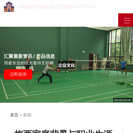
汇聚最新资讯 / 产品信息
用最专业的眼光看待互联网
立即咨询
首页
> 新闻