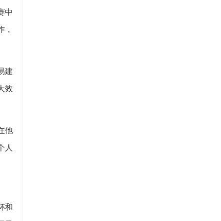
赛中
作，
易建
大效
在他
个人
杯和