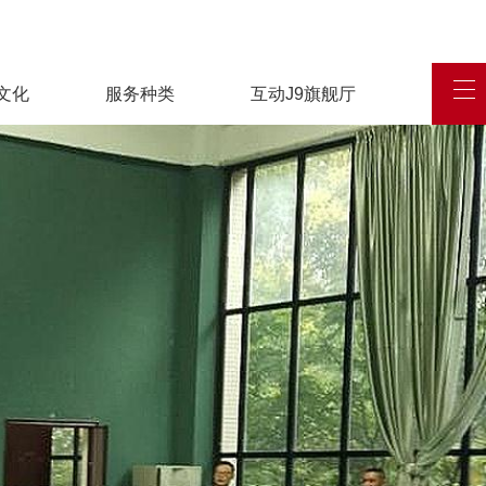
文化
服务种类
互动J9旗舰厅