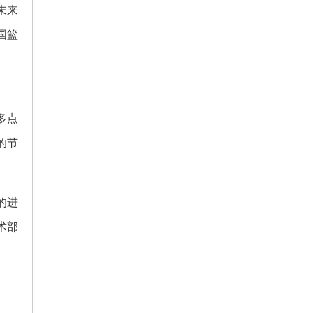
未来
国篮
多点
的节
的进
术部