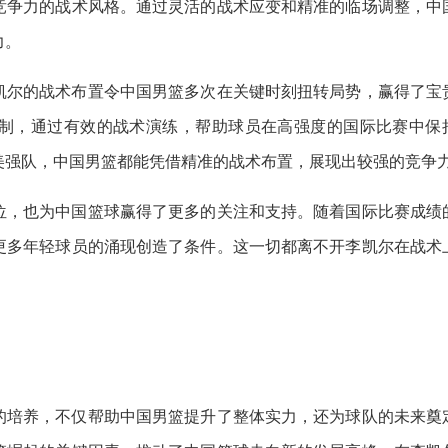
竞争力的战术风格。通过灵活的战术应变和精准的临场调整，中
力。
凯尔的战术布置令中国男篮多次在关键时刻扭转局势，赢得了宝
制，通过有效的战术演练，帮助球员在高强度的国际比赛中保
美强队，中国男篮都能凭借精准的战术布置，展现出较强的竞争
位，也为中国篮球赢得了更多的关注和支持。随着国际比赛成绩
更多年轻球员的涌现创造了条件。这一切都离不开李凯尔在战术
的培养，不仅帮助中国男篮提升了整体实力，还为球队的未来奠