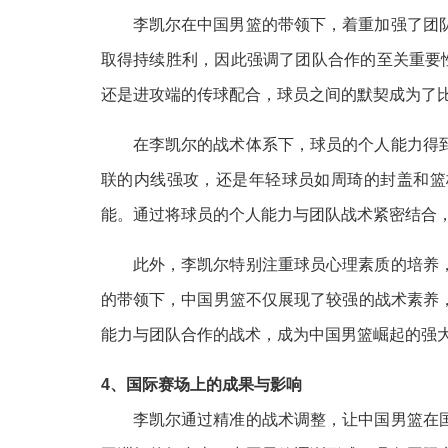
李凯尔在中国男篮的带领下，着重加强了团
取得持续胜利，因此强调了团队合作的至关重要
还是进攻端的传球配合，球员之间的默契成为了
在李凯尔的战术体系下，球员的个人能力得
联的内线强攻，还是年轻球员如周琦的封盖和篮
能。通过将球员的个人能力与团队战术紧密结合
此外，李凯尔特别注重球员心理素质的培养
的带领下，中国男篮不仅展现了较强的战术素养
能力与团队合作的战术，成为中国男篮崛起的强
4、国际赛场上的成果与影响
李凯尔通过精准的战术调整，让中国男篮在