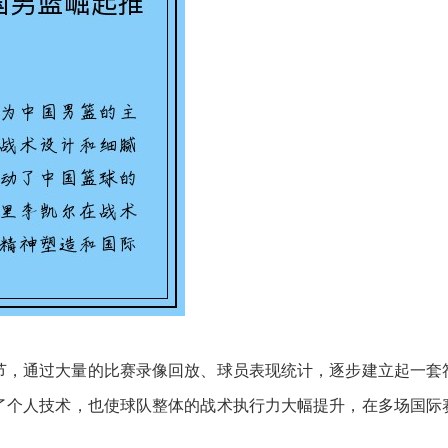
节，通过大量的比赛录像回放、球员表现统计，逐步建立起一套
了个人技术，也使球队整体的战术执行力大幅提升，在多场国际