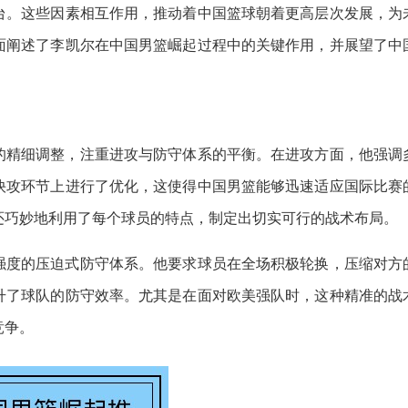
台。这些因素相互作用，推动着中国篮球朝着更高层次发展，为
面阐述了李凯尔在中国男篮崛起过程中的关键作用，并展望了中
的精细调整，注重进攻与防守体系的平衡。在进攻方面，他强调
快攻环节上进行了优化，这使得中国男篮能够迅速适应国际比赛
还巧妙地利用了每个球员的特点，制定出切实可行的战术布局。
强度的压迫式防守体系。他要求球员在全场积极轮换，压缩对方
升了球队的防守效率。尤其是在面对欧美强队时，这种精准的战
竞争。