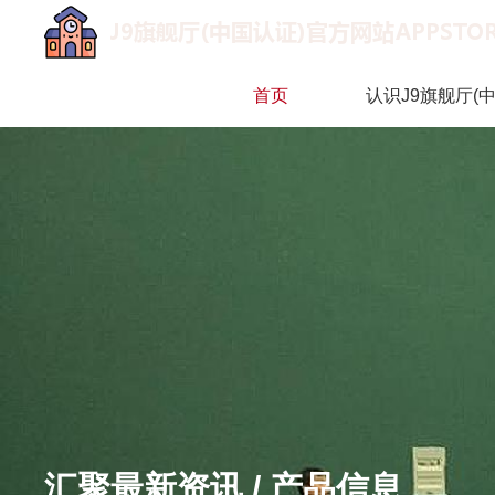
首页
认识J9旗舰厅(中
汇聚最新资讯 / 产品信息