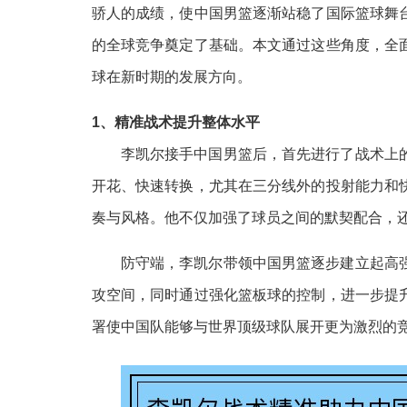
骄人的成绩，使中国男篮逐渐站稳了国际篮球舞
的全球竞争奠定了基础。本文通过这些角度，全
球在新时期的发展方向。
1、精准战术提升整体水平
李凯尔接手中国男篮后，首先进行了战术上
开花、快速转换，尤其在三分线外的投射能力和
奏与风格。他不仅加强了球员之间的默契配合，
防守端，李凯尔带领中国男篮逐步建立起高
攻空间，同时通过强化篮板球的控制，进一步提
署使中国队能够与世界顶级球队展开更为激烈的