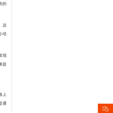
统的
。这
小培
发现
著提
略上
是通
