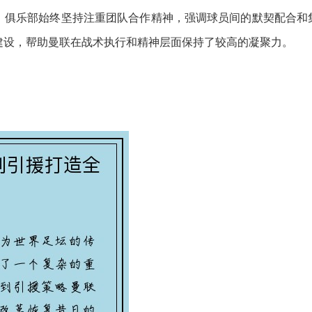
。俱乐部始终坚持注重团队合作精神，强调球员间的默契配合和
建设，帮助曼联在战术执行和精神层面保持了较高的凝聚力。