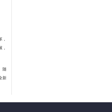
革，
展，
。随
全新