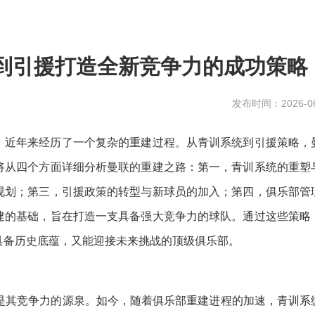
到引援打造全新竞争力的成功策略
发布时间：2026-06
，近年来经历了一个复杂的重建过程。从青训系统到引援策略，
将从四个方面详细分析曼联的重建之路：第一，青训系统的重塑
规划；第三，引援政策的转型与新球员的加入；第四，俱乐部管
建的基础，旨在打造一支具备强大竞争力的球队。通过这些策略
具备历史底蕴，又能迎接未来挑战的顶级俱乐部。
直是其竞争力的源泉。如今，随着俱乐部重建进程的加速，青训系