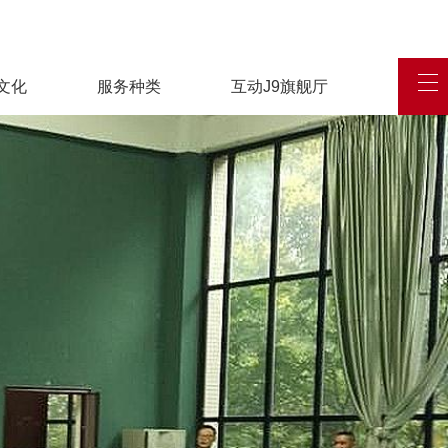
文化
服务种类
互动J9旗舰厅