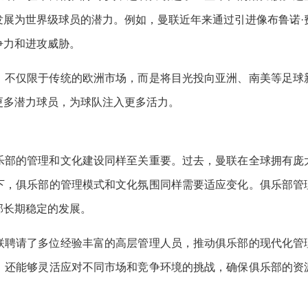
发展为世界级球员的潜力。例如，曼联近年来通过引进像布鲁诺·
争力和进攻威胁。
，不仅限于传统的欧洲市场，而是将目光投向亚洲、南美等足球
更多潜力球员，为球队注入更多活力。
乐部的管理和文化建设同样至关重要。过去，曼联在全球拥有庞
下，俱乐部的管理模式和文化氛围同样需要适应变化。俱乐部管
部长期稳定的发展。
联聘请了多位经验丰富的高层管理人员，推动俱乐部的现代化管
，还能够灵活应对不同市场和竞争环境的挑战，确保俱乐部的资