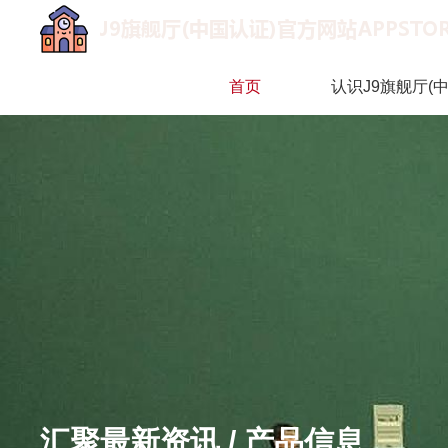
首页
认识J9旗舰厅(中
汇聚最新资讯 / 产品信息