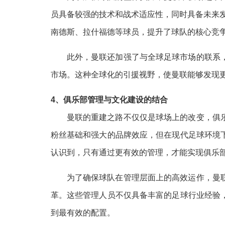
员具备较强的技术和战术适应性，同时具备未来
南德斯、拉什福德等球员，提升了球队的核心竞
此外，曼联还加强了与全球足球市场的联系
市场。这种全球化的引援视野，使曼联能够发现
4、俱乐部管理与文化建设的结合
曼联的重建之路不仅仅是球场上的改变，俱
粉丝基础和强大的品牌效应，但在现代足球环境
认识到，只有通过更有效的管理，才能实现俱乐
为了确保球队在管理层面上的高效运作，曼
革。这些管理人员不仅具备丰富的足球行业经验
到最有效的配置。