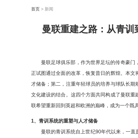
首页
> 新闻
曼联重建之路：从青训
曼联足球俱乐部，作为世界足坛的传奇豪门
正试图通过全面的改革，恢复昔日的辉煌。本文
才储备；第二，注重年轻球员的培养与球队长期
文化建设的结合。这四个方面共同构成了曼联重
联希望重新回到英超和欧洲的巅峰，成为一个既
1、青训系统的重塑与人才储备
曼联的青训系统自上世纪90年代以来，一