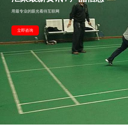
用最专业的眼光看待互联网
立即咨询