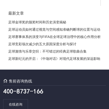
最新文章
足球金球奖的颁奖时间和历史演变揭秘
足球运动员如何通过视觉与空间感知准确判断球的位置与运动
轨迹
足球赛事体系的演变与FIFA在全球足球治理中的核心作用分析
足球竞彩场次减少的五大原因深度分析与探讨
足球激情与乐章交织：不可错过的经典足球歌曲合集
足球新纪元的开启：《中场对话》对现代足球发展的深远影响
解析

售前咨询热线
在线咨询