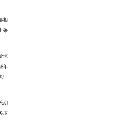
部相
上采
价球
些年
也证
长期
务压