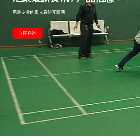
用最专业的眼光看待互联网
立即咨询