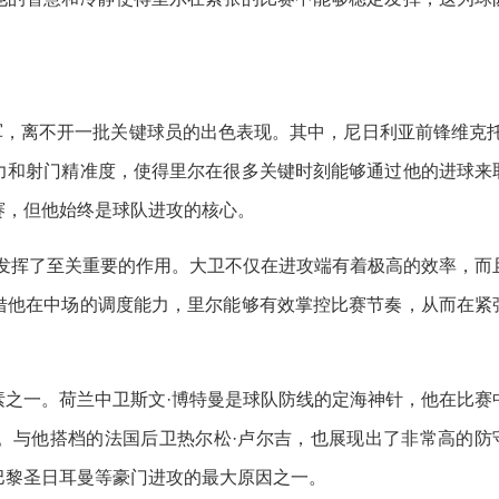
甲冠军，离不开一批关键球员的出色表现。其中，尼日利亚前锋维克托
力和射门精准度，使得里尔在很多关键时刻能够通过他的进球来
赛，但他始终是球队进攻的核心。
也发挥了至关重要的作用。大卫不仅在进攻端有着极高的效率，而
借他在中场的调度能力，里尔能够有效掌控比赛节奏，从而在紧
素之一。荷兰中卫斯文·博特曼是球队防线的定海神针，他在比赛
。与他搭档的法国后卫热尔松·卢尔吉，也展现出了非常高的防
巴黎圣日耳曼等豪门进攻的最大原因之一。