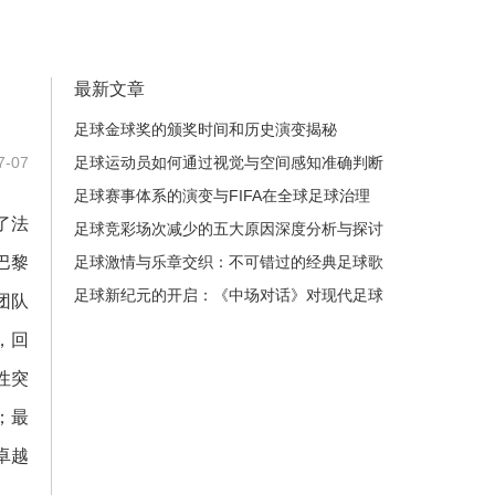
最新文章
足球金球奖的颁奖时间和历史演变揭秘
-07
足球运动员如何通过视觉与空间感知准确判断
球的位置与运动轨迹
足球赛事体系的演变与FIFA在全球足球治理
了法
中的核心作用分析
足球竞彩场次减少的五大原因深度分析与探讨
巴黎
足球激情与乐章交织：不可错过的经典足球歌
曲合集
足球新纪元的开启：《中场对话》对现代足球
团队
发展的深远影响解析
，回
性突
；最
卓越