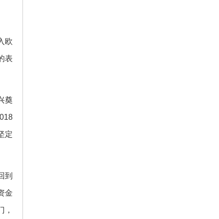
入欧
的表
兴奠
18
坚定
回到
资金
门，