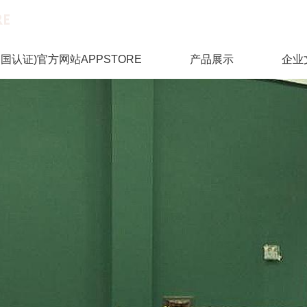
国认证)官方网站APPSTORE
产品展示
企业