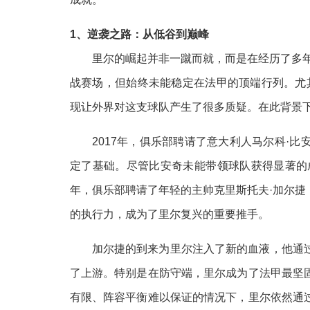
1、逆袭之路：从低谷到巅峰
里尔的崛起并非一蹴而就，而是在经历了多年
战赛场，但始终未能稳定在法甲的顶端行列。尤其
现让外界对这支球队产生了很多质疑。在此背景
2017年，俱乐部聘请了意大利人马尔科·
定了基础。尽管比安奇未能带领球队获得显著的
年，俱乐部聘请了年轻的主帅克里斯托夫·加尔
的执行力，成为了里尔复兴的重要推手。
加尔捷的到来为里尔注入了新的血液，他通
了上游。特别是在防守端，里尔成为了法甲最坚
有限、阵容平衡难以保证的情况下，里尔依然通